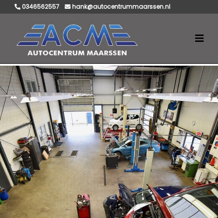
0346562557
hank@autocentrummaarssen.nl