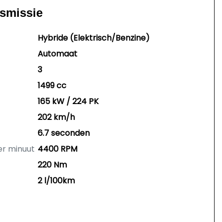
nsmissie
Hybride (Elektrisch/Benzine)
Automaat
3
1499 cc
165 kW / 224 PK
202 km/h
6.7 seconden
er minuut
4400 RPM
220 Nm
2 l/100km