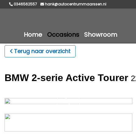
0346562557
hank@autocentrummaarssen.nl
Home
Occasions
Showroom
Terug naar overzicht
BMW 2-serie Active Tourer
2