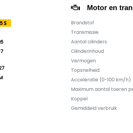
Motor en tra
Brandstof
5S
Transmissie
Aantal cilinders
26
Cilinderinhoud
17
Vermogen
27
Topsnelheid
KM
Acceleratie (0-100 km/h)
Maximum aantal toeren p
Koppel
Gemiddeld verbruik