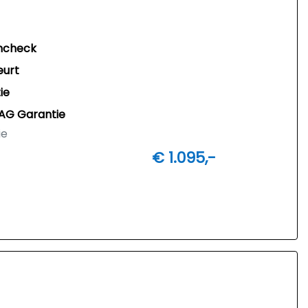
ncheck
eurt
ie
AG Garantie
ie
€ 1.095,-