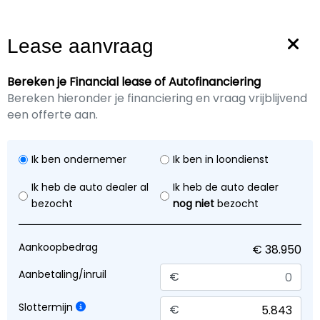
0346562557
hank@autocentrummaarssen.nl
Lease aanvraag
Bereken je Financial lease of Autofinanciering
Bereken hieronder je financiering en vraag vrijblijvend
een offerte aan.
Marge
€ 38.950,-
Ik ben ondernemer
Ik ben in loondienst
Ik heb de auto dealer al
Ik heb de auto dealer
Mercedes GLC
200 4MATIC AMG Premium
bezocht
nog niet
bezocht
Benzine
2021
Automaat
Aankoopbedrag
122.982 KM
Aanbetaling/inruil
€
Slottermijn
€