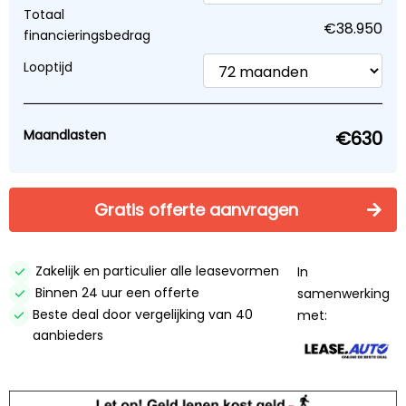
Financier vanaf €630 p/mnd
Totaal
financieringsbedrag
Mede mogelijk gemaakt door:
Lease.Auto
Looptijd
Verzekeringen vergelijken
Direct contact opnemen? Bel 0346562557!
Maandlasten
Proefrit aanvragen
Gratis offerte aanvragen
Check beschikbaarheid
Inruilvoorstel aanvragen
Zakelijk en particulier alle leasevormen
In
Binnen 24 uur een offerte
samenwerking
Offerte aanvragen
Beste deal door vergelijking van 40
met:
aanbieders
Zekerheden