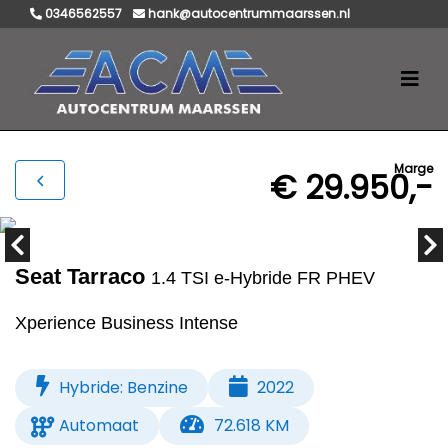
0346562557
hank@autocentrummaarssen.nl
Marge
€ 29.950,-
Seat Tarraco
1.4 TSI e-Hybride FR PHEV
Xperience Business Intense
Hybride: Benzine
2022
Automaat
72.618 KM