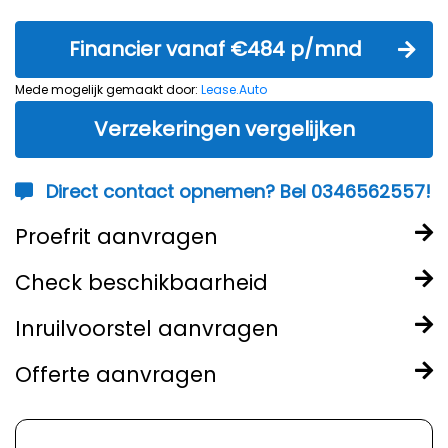
Financier vanaf €484 p/mnd
Mede mogelijk gemaakt door:
Lease.Auto
Verzekeringen vergelijken
Direct contact opnemen? Bel 0346562557!
Proefrit aanvragen
Check beschikbaarheid
Inruilvoorstel aanvragen
Offerte aanvragen