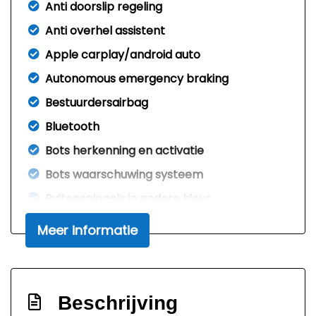
Anti doorslip regeling
Anti overhel assistent
Apple carplay/android auto
Autonomous emergency braking
Bestuurdersairbag
Bluetooth
Bots herkenning en activatie
Bots waarschuwing systeem
Buitenspiegels in andere kleur
Connected services
Meer informatie
Dodehoek detectie
Draadloze telefoonlader
Elektrisch bedienbare achterklep met
Beschrijving
sensorsturing