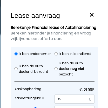
Lease aanvraag
Werkplaats
Diensten
Contact
Bereken je Financial lease of Autofinanciering
Bereken hieronder je financiering en vraag
vrijblijvend een offerte aan.
Ik ben ondernemer
Ik ben in loondienst
Ik heb de auto
Ik heb de auto
dealer
nog niet
dealer al bezocht
bezocht
€ 21.995,-
Marge
Aankoopbedrag
Aanbetaling/inruil
€