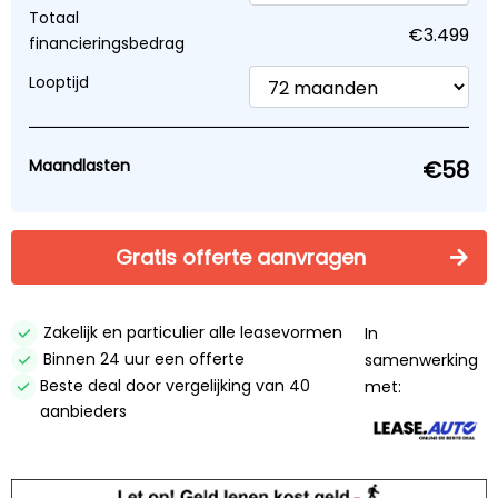
Totaal
financieringsbedrag
Financier vanaf €58 p/mnd
Looptijd
Mede mogelijk gemaakt door:
Lease.Auto
Verzekeringen vergelijken
Maandlasten
Direct contact opnemen? Bel 0346562557!
Gratis offerte aanvragen
Proefrit aanvragen
Check beschikbaarheid
Zakelijk en particulier alle leasevormen
In
Binnen 24 uur een offerte
Inruilvoorstel aanvragen
samenwerking
Beste deal door vergelijking van 40
met:
Offerte aanvragen
aanbieders