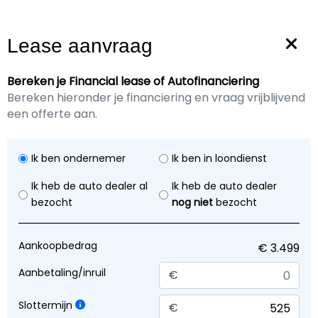
0346562557
hank@autocentrummaarssen.nl
Lease aanvraag
Bereken je Financial lease of Autofinanciering
Bereken hieronder je financiering en vraag vrijblijvend
een offerte aan.
Marge
€ 3.499,-
Ik ben ondernemer
Ik ben in loondienst
Ik heb de auto dealer al
Ik heb de auto dealer
BMW 1-serie
118i EffDyn. Ed. Business Line
bezocht
nog niet
bezocht
Ultimate Edition
Aankoopbedrag
Aanbetaling/inruil
Benzine
2010
€
Handgeschakeld
228.398 KM
Slottermijn
€